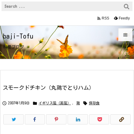

Feedly
RSS

baji-Tofu

料理ブログ
メニュ

サイド

前へ
スモークドチキン（丸鶏でとりハム）

次へ



2007年1月9日
イギリス風（英風）
,
鶏
保存食

検索