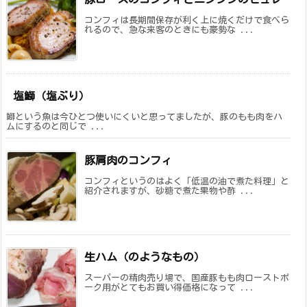
コンフィは長期間保存が利く上に焼くだけで食べら
れるので、急な来客のときにも豪勢な ...
塩鰤（塩ぶり）
鰤という魚は今ひとつ使いにくいと思ってましたが、豚のもも肉をハ
ムにするのと同じで ...
豚肩肉のコンフィ
コンフィというのはよく「低温の油で煮た料理」と
紹介されますが、砂糖で煮た果物や酢 ...
生ハム（のようなもの）
スーパーの精肉売り場で、国産豚もも肉ローストポ
ーク用がとてもお買い得価格になって ...