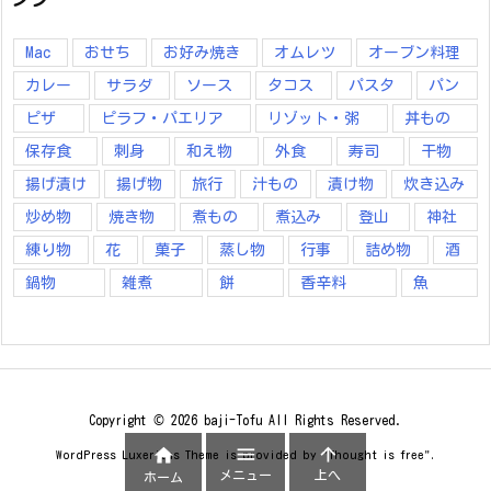
Mac
おせち
お好み焼き
オムレツ
オーブン料理
カレー
サラダ
ソース
タコス
パスタ
パン
ピザ
ピラフ・パエリア
リゾット・粥
丼もの
保存食
刺身
和え物
外食
寿司
干物
揚げ漬け
揚げ物
旅行
汁もの
漬け物
炊き込み
炒め物
焼き物
煮もの
煮込み
登山
神社
練り物
花
菓子
蒸し物
行事
詰め物
酒
鍋物
雑煮
餅
香辛料
魚
Copyright ©
2026
baji-Tofu
All Rights Reserved.



WordPress Luxeritas Theme is provided by "
Thought is free
".
メニュー
上へ
ホーム