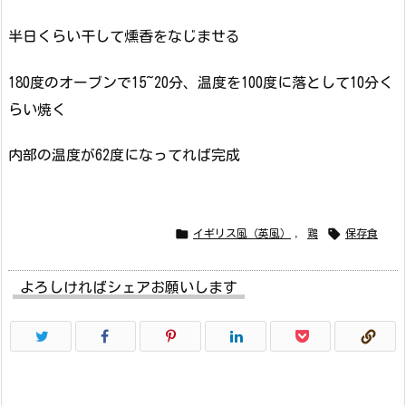
半日くらい干して燻香をなじませる
180度のオーブンで15~20分、温度を100度に落として10分く
らい焼く
内部の温度が62度になってれば完成


イギリス風（英風）
,
鶏
保存食
よろしければシェアお願いします