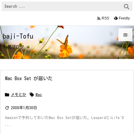

Feedly
RSS

baji-Tofu

料理ブログ
メニュ

前へ

Mac Box Set が届いた
次へ



メモとか
Mac
検索

2009年1月30日
Amazonで予約しておいたMac Box Setが届いた。LeopardとiLife'0
...