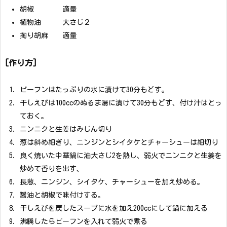
胡椒 適量
植物油 大さじ２
掏り胡麻 適量
[作り方]
ビーフンはたっぷりの水に漬けて30分もどす。
干しえびは100ccのぬるま湯に漬けて30分もどす、付け汁はとっ
ておく。
ニンニクと生姜はみじん切り
葱は斜め細ぎり、ニンジンとシイタケとチャーシューは細切り
良く焼いた中華鍋に油大さじ2を熱し、弱火でニンニクと生姜を
炒めて香りを出す、
長葱、ニンジン、シイタケ、チャーシューを加え炒める。
醤油と胡椒で味付けする。
干しえびを戻したスープに水を加え200ccにして鍋に加える
沸騰したらビーフンを入れて弱火で煮る