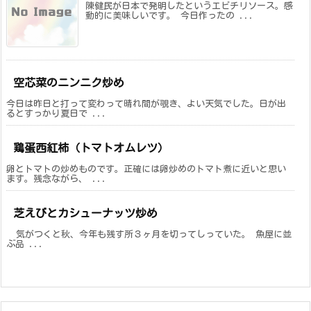
陳健民が日本で発明したというエビチリソース。感
動的に美味しいです。 今日作ったの ...
空芯菜のニンニク炒め
今日は昨日と打って変わって晴れ間が覗き、よい天気でした。日が出
るとすっかり夏日で ...
鶏蛋西紅柿（トマトオムレツ）
卵とトマトの炒めものです。正確には卵炒めのトマト煮に近いと思い
ます。残念ながら、 ...
芝えびとカシューナッツ炒め
気がつくと秋、今年も残す所３ヶ月を切ってしっていた。 魚屋に並
ぶ品 ...