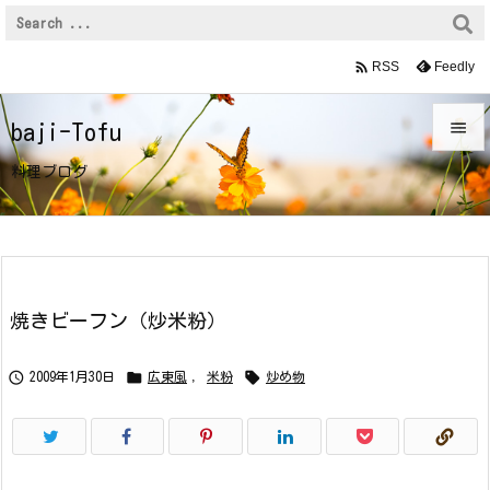

Feedly
RSS

baji-Tofu

料理ブログ
メニュ

サイド

前へ
焼きビーフン（炒米粉）

次へ



2009年1月30日
広東風
,
米粉
炒め物

検索