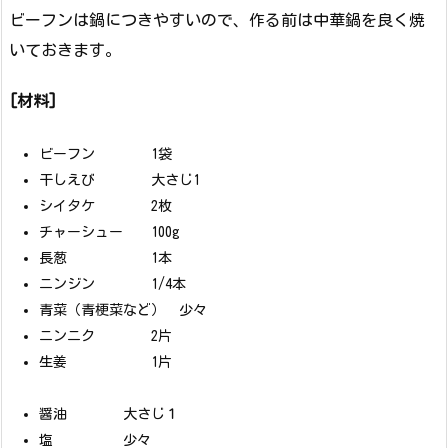
ビーフンは鍋につきやすいので、作る前は中華鍋を良く焼
いておきます。
[材料]
ビーフン 1袋
干しえび 大さじ1
シイタケ 2枚
チャーシュー 100g
長葱 1本
ニンジン 1/4本
青菜（青梗菜など） 少々
ニンニク 2片
生姜 1片
醤油 大さじ１
塩 少々