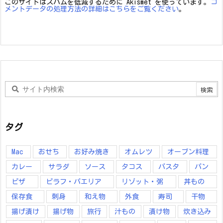
このサイトはスパムを低減するために Akismet を使っています。
コ
メントデータの処理方法の詳細はこちらをご覧ください
。
タグ
Mac
おせち
お好み焼き
オムレツ
オーブン料理
カレー
サラダ
ソース
タコス
パスタ
パン
ピザ
ピラフ・パエリア
リゾット・粥
丼もの
保存食
刺身
和え物
外食
寿司
干物
揚げ漬け
揚げ物
旅行
汁もの
漬け物
炊き込み