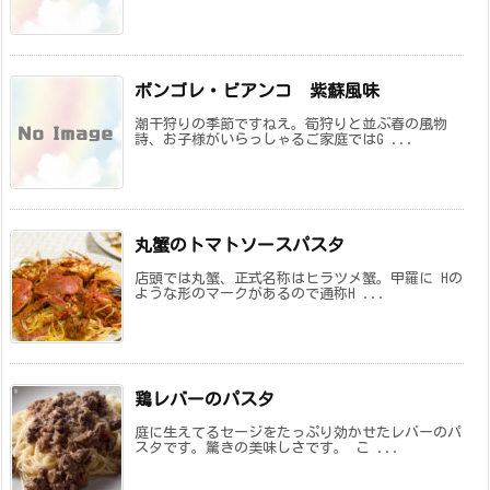
ボンゴレ・ビアンコ 紫蘇風味
潮干狩りの季節ですねえ。筍狩りと並ぶ春の風物
詩、お子様がいらっしゃるご家庭ではG ...
丸蟹のトマトソースパスタ
店頭では丸蟹、正式名称はヒラツメ蟹。甲羅に Hの
ような形のマークがあるので通称H ...
鶏レバーのパスタ
庭に生えてるセージをたっぷり効かせたレバーのパ
スタです。驚きの美味しさです。 こ ...