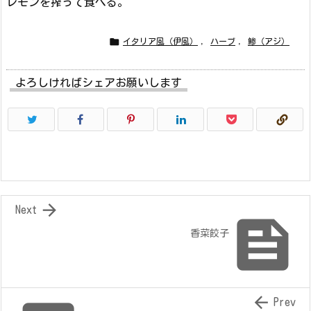
レモンを搾って食べる。

イタリア風（伊風）
,
ハーブ
,
鯵（アジ）
よろしければシェアお願いします

Next

香菜餃子

Prev