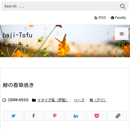

Feedly
RSS

baji-Tofu

料理ブログ
メニュ

サイド

前へ
鯵の香草焼き

次へ


2006年4月6日
イタリア風（伊風）
,
ハーブ
,
鯵（アジ）

検索