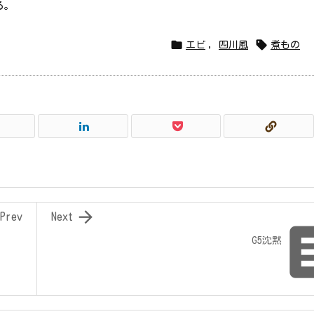
る。


エビ
,
四川風
煮もの

Prev
Next
G5沈黙