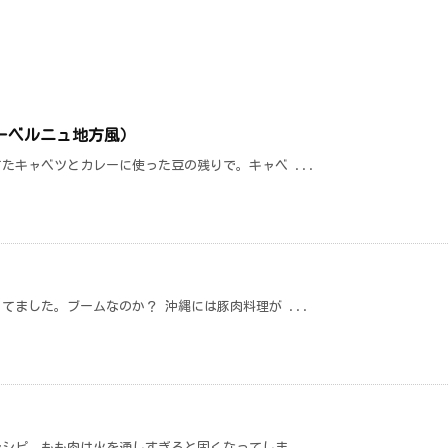
ーベルニュ地方風）
たキャベツとカレーに使った豆の残りで。キャベ ...
てました。ブームなのか？ 沖縄には豚肉料理が ...
シピ。もも肉は火を通しすぎると固くなってしま ...