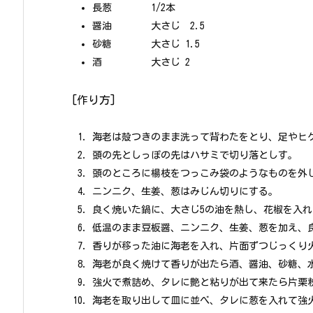
長葱 1/2本
醤油 大さじ 2.5
砂糖 大さじ 1.5
酒 大さじ 2
[作り方]
海老は殻つきのまま洗って背わたをとり、足やヒ
頭の先としっぽの先はハサミで切り落としす。
頭のところに楊枝をつっこみ袋のようなものを外
ニンニク、生姜、葱はみじん切りにする。
良く焼いた鍋に、大さじ5の油を熱し、花椒を入
低温のまま豆板醤、ニンニク、生姜、葱を加え、
香りが移った油に海老を入れ、片面ずつじっくり
海老が良く焼けて香りが出たら酒、醤油、砂糖、
強火で煮詰め、タレに艶と粘りが出て来たら片栗
海老を取り出して皿に並べ、タレに葱を入れて強