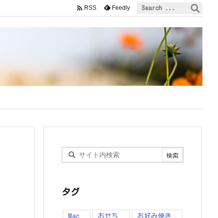

Feedly
RSS
hemes/luxeritas/inc/description.php
on line
150
タグ
Mac
おせち
お好み焼き