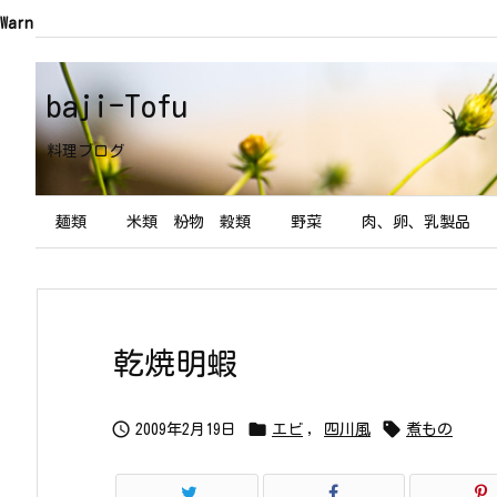
Warning
: Trying to access array offset on value of type boo
baji-Tofu
料理ブログ
麺類
米類 粉物 穀類
野菜
肉、卵、乳製品
乾焼明蝦



2009年2月19日
エビ
,
四川風
煮もの