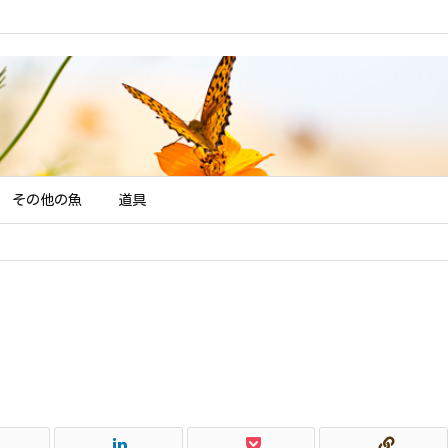
l in
/home/jde/system-kitchen.net/public_html/9su/wp-content/t
その他の魚
道具