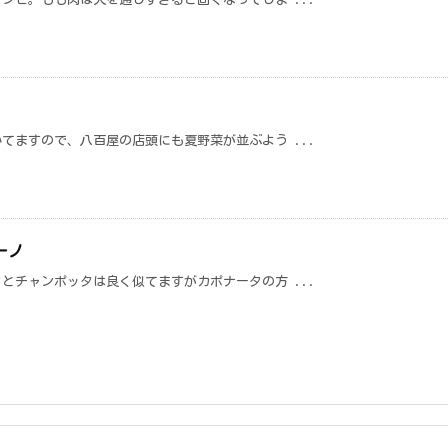
ますので、八百屋の店頭にも夏野菜が並ぶよう ...
ーノ
とチャンポッタは良く似てますがカポナータの方 ...