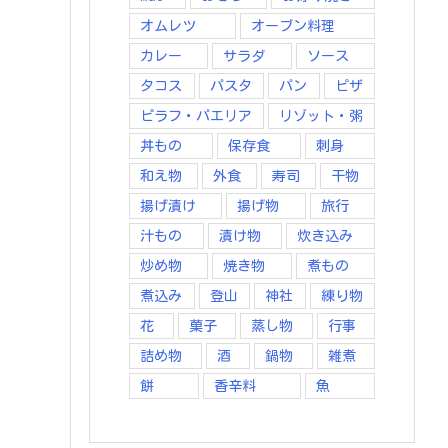
オムレツ
オーブン料理
カレー
サラダ
ソース
タコス
パスタ
パン
ピザ
ピラフ・パエリア
リゾット・粥
丼もの
保存食
刺身
和え物
外食
寿司
干物
揚げ漬け
揚げ物
旅行
汁もの
漬け物
炊き込み
炒め物
焼き物
煮もの
煮込み
登山
神社
練り物
花
菓子
蒸し物
行事
詰め物
酒
鍋物
雑煮
餅
香辛料
魚