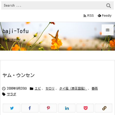

Feedly
RSS

baji-Tofu

料理ブログ
メニュ

サイド

前へ
ヤム・ウンセン

次へ


2006年9月20日
エビ
,
セロリ
,
タイ風（泰王国風）
,
春雨


サラダ
検索