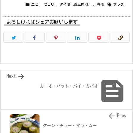


エビ
,
セロリ
,
タイ風（泰王国風）
,
春雨
サラダ
よろしければシェアお願いします

Next

カーオ・パット・バイ・カパオ

Prev
ケーン・チュー・マラ・ムー