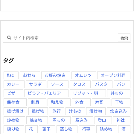
タグ
Mac
おせち
お好み焼き
オムレツ
オーブン料理
カレー
サラダ
ソース
タコス
パスタ
パン
ピザ
ピラフ・パエリア
リゾット・粥
丼もの
保存食
刺身
和え物
外食
寿司
干物
揚げ漬け
揚げ物
旅行
汁もの
漬け物
炊き込み
炒め物
焼き物
煮もの
煮込み
登山
神社
練り物
花
菓子
蒸し物
行事
詰め物
酒