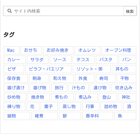
タグ
Mac
おせち
お好み焼き
オムレツ
オーブン料理
カレー
サラダ
ソース
タコス
パスタ
パン
ピザ
ピラフ・パエリア
リゾット・粥
丼もの
保存食
刺身
和え物
外食
寿司
干物
揚げ漬け
揚げ物
旅行
汁もの
漬け物
炊き込み
炒め物
焼き物
煮もの
煮込み
登山
神社
練り物
花
菓子
蒸し物
行事
詰め物
酒
鍋物
雑煮
餅
香辛料
魚