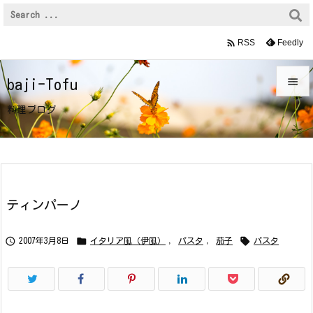

Feedly
RSS

baji-Tofu

料理ブログ
メニュ

サイド

前へ
ティンパーノ

次へ



2007年3月8日
イタリア風（伊風）
,
パスタ
,
茄子
パスタ

検索