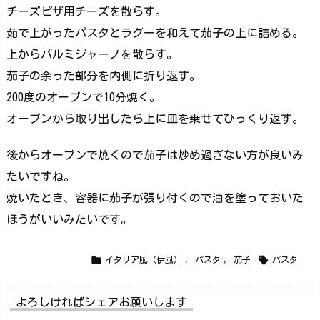
チーズピザ用チーズを散らす。
茹で上がったパスタとラグーを和えて茄子の上に詰める。
上からパルミジャーノを散らす。
茄子の余った部分を内側に折り返す。
200度のオーブンで10分焼く。
オーブンから取り出したら上に皿を乗せてひっくり返す。
後からオーブンで焼くので茄子は炒め過ぎない方が良いみ
たいですね。
焼いたとき、容器に茄子が張り付くので油を塗っておいた
ほうがいいみたいです。


イタリア風（伊風）
,
パスタ
,
茄子
パスタ
よろしければシェアお願いします