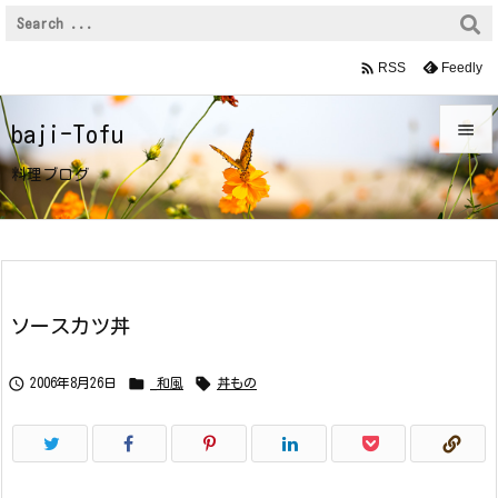

Feedly
RSS

baji-Tofu

料理ブログ
メニュ

サイド

前へ
ソースカツ丼

次へ



2006年8月26日
_和風
丼もの

検索