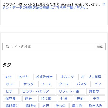
このサイトはスパムを低減するために Akismet を使っています。
コ
メントデータの処理方法の詳細はこちらをご覧ください
。
タグ
Mac
おせち
お好み焼き
オムレツ
オーブン料理
カレー
サラダ
ソース
タコス
パスタ
パン
ピザ
ピラフ・パエリア
リゾット・粥
丼もの
保存食
刺身
和え物
外食
寿司
干物
揚げ漬け
揚げ物
旅行
汁もの
漬け物
炊き込み