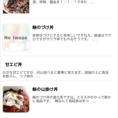
酒、味醂、醤油を１：１：１で合わ ...
鮪のづけ丼
赤身はづけにすると美味しいですねえ。普通はマグ
ロですがサワラ等でもやるそうです。 ...
甘エビ丼
小さな甘エビですが、沢山並べると豪華に見えます。御飯の上に海苔
を散らし、ツブ貝の ...
鮪の山掛け丼
鮪のづけ丼の進化系ですね。とろろがかかって朗か
に高級です。 鮪なんて高級魚はめっ ...