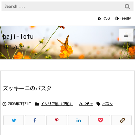

Feedly
RSS

baji-Tofu

料理ブログ
メニュ

サイド

前へ
ズッキーニのパスタ

次へ



2006年7月21日
イタリア風（伊風）
,
カボチャ
パスタ

検索