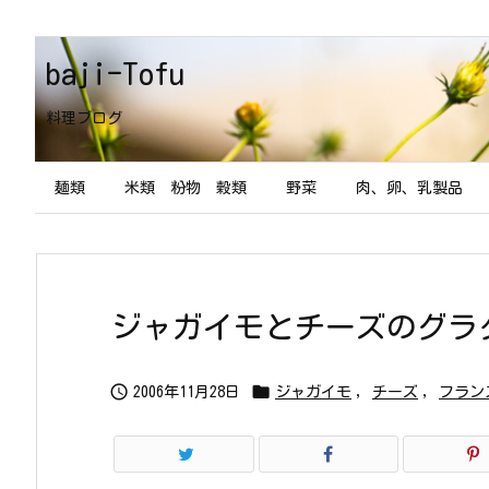
baji-Tofu
料理ブログ
麺類
米類 粉物 穀類
野菜
肉、卵、乳製品
ジャガイモとチーズのグラ


2006年11月28日
ジャガイモ
,
チーズ
,
フラン