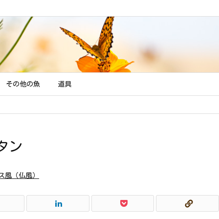
その他の魚
道具
タン
ス風（仏風）