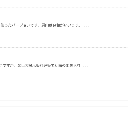
使ったバージョンです。肩肉は発色がいいっす。 ...
がですが、某巨大掲示板料理板で話題の水を入れ ...