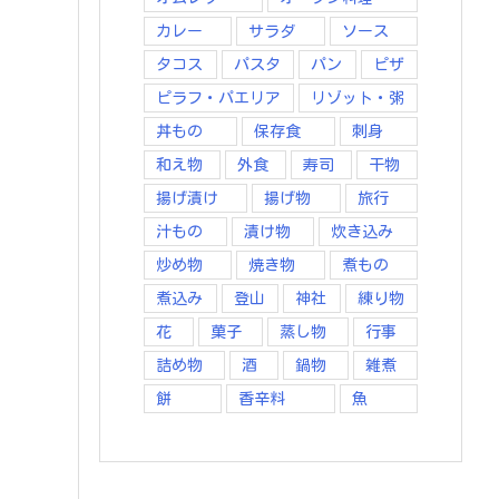
カレー
サラダ
ソース
タコス
パスタ
パン
ピザ
ピラフ・パエリア
リゾット・粥
丼もの
保存食
刺身
和え物
外食
寿司
干物
揚げ漬け
揚げ物
旅行
汁もの
漬け物
炊き込み
炒め物
焼き物
煮もの
煮込み
登山
神社
練り物
花
菓子
蒸し物
行事
詰め物
酒
鍋物
雑煮
餅
香辛料
魚