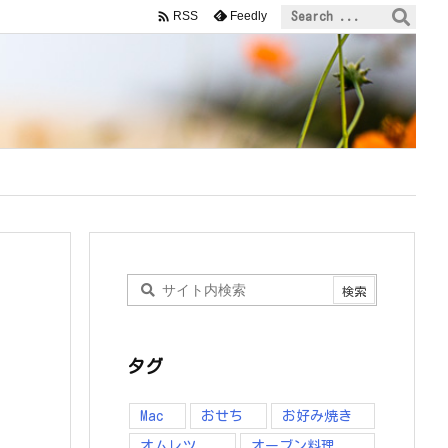

Feedly
RSS
タグ
Mac
おせち
お好み焼き
オムレツ
オーブン料理