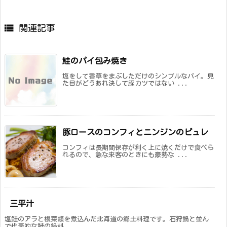

関連記事
鮭のパイ包み焼き
塩をして香草をまぶしただけのシンプルなパイ。見
た目がどうあれ決して豚カツではない ...
豚ロースのコンフィとニンジンのピュレ
コンフィは長期間保存が利く上に焼くだけで食べら
れるので、急な来客のときにも豪勢な ...
三平汁
塩鮭のアラと根菜類を煮込んだ北海道の郷土料理です。石狩鍋と並ん
で代表的な鮭の鍋料 ...