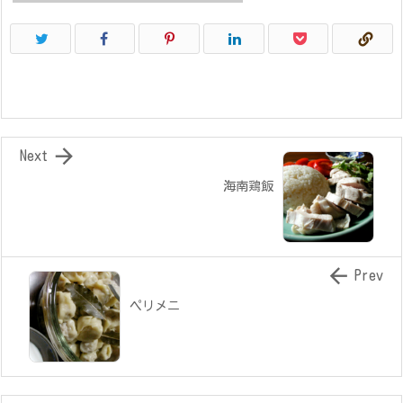

Next
海南鶏飯

Prev
ペリメニ