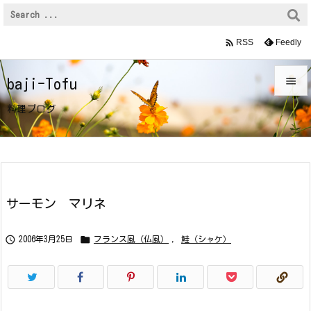

Feedly
RSS

baji-Tofu

料理ブログ
メニュ

サイド

前へ
サーモン マリネ

次へ


2006年3月25日
フランス風（仏風）
,
鮭（シャケ）

検索