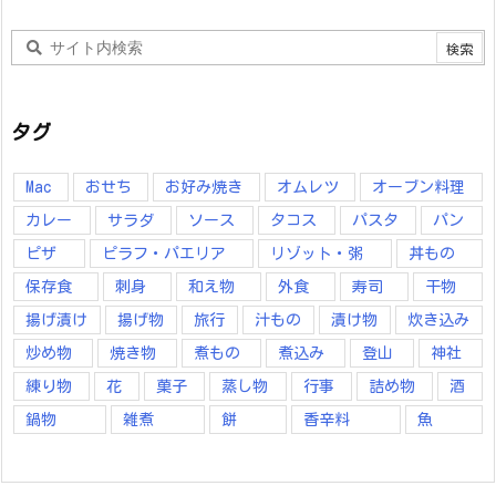
タグ
Mac
おせち
お好み焼き
オムレツ
オーブン料理
カレー
サラダ
ソース
タコス
パスタ
パン
ピザ
ピラフ・パエリア
リゾット・粥
丼もの
保存食
刺身
和え物
外食
寿司
干物
揚げ漬け
揚げ物
旅行
汁もの
漬け物
炊き込み
炒め物
焼き物
煮もの
煮込み
登山
神社
練り物
花
菓子
蒸し物
行事
詰め物
酒
鍋物
雑煮
餅
香辛料
魚