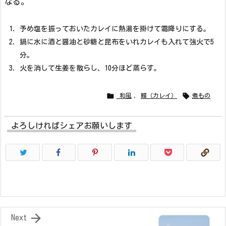
なる。
予め塩を振っておいたカレイに熱湯を掛けて霜降りにする。
鍋に水に酒と醤油と砂糖と昆布をいれカレイも入れて強火で5
分。
火を消して生姜を散らし、10分ほど蒸らす。


_和風
,
鰈（カレイ）
煮もの
よろしければシェアお願いします

Next