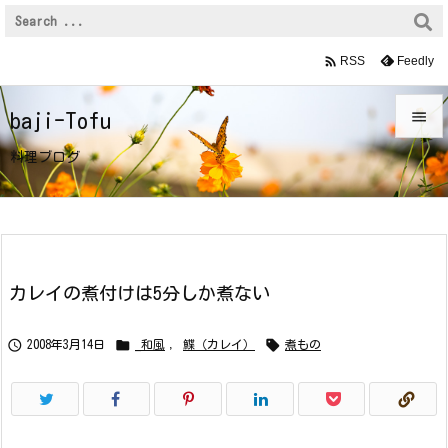

Feedly
RSS

baji-Tofu

料理ブログ
メニュ

サイド

前へ
カレイの煮付けは5分しか煮ない

次へ



2008年3月14日
_和風
,
鰈（カレイ）
煮もの

検索