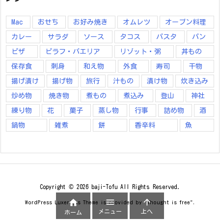
Mac
おせち
お好み焼き
オムレツ
オーブン料理
カレー
サラダ
ソース
タコス
パスタ
パン
ピザ
ピラフ・パエリア
リゾット・粥
丼もの
保存食
刺身
和え物
外食
寿司
干物
揚げ漬け
揚げ物
旅行
汁もの
漬け物
炊き込み
炒め物
焼き物
煮もの
煮込み
登山
神社
練り物
花
菓子
蒸し物
行事
詰め物
酒
鍋物
雑煮
餅
香辛料
魚
Copyright ©
2026
baji-Tofu
All Rights Reserved.



WordPress Luxeritas Theme is provided by "
Thought is free
".
メニュー
上へ
ホーム