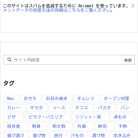
このサイトはスパムを低減するために Akismet を使っています。
コ
メントデータの処理方法の詳細はこちらをご覧ください
。
タグ
Mac
おせち
お好み焼き
オムレツ
オーブン料理
カレー
サラダ
ソース
タコス
パスタ
パン
ピザ
ピラフ・パエリア
リゾット・粥
丼もの
保存食
刺身
和え物
外食
寿司
干物
揚げ漬け
揚げ物
旅行
汁もの
漬け物
炊き込み