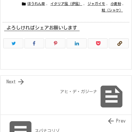

ほうれん草
,
イタリア風（伊風）
,
ジャガイモ
,
小麦粉
,
鮭（シャケ）
よろしければシェアお願いします

Next

アヒ・デ・ガジーナ


Prev
スパナコリゾ