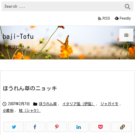

Feedly
RSS

baji-Tofu

料理ブログ
メニュ

サイド

前へ
ほうれん草のニョッキ

次へ


2007年2月7日
ほうれん草
,
イタリア風（伊風）
,
ジャガイモ
,

小麦粉
,
鮭（シャケ）
検索