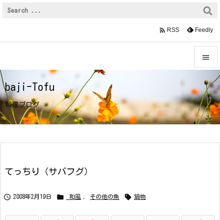
Warning
: Trying to access array offset on value of type bool
in
/home/jde/system-kitchen.net/public_html/9su/wp-
content/themes/luxeritas/inc/description.php
on line
150

Feedly
RSS


baji-Tofu
メニュ

料理ブログ
サイド

前へ

次へ
てっちり（サバフグ）

検索



2008年2月19日
_和風
,
その他の魚
鍋物