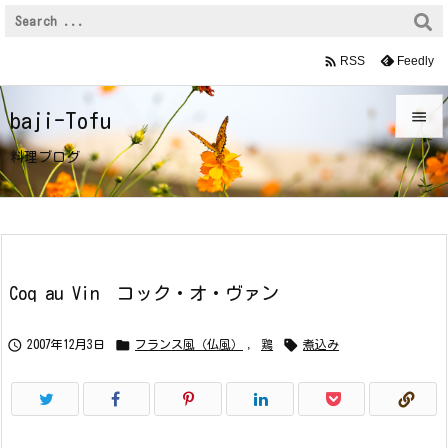

Feedly
RSS

baji-Tofu

料理ブログ
メニュ

サイド

前へ
Coq au Vin コック・オ・ヴァン

次へ



2007年12月3日
フランス風（仏風）
,
鶏
煮込み

検索