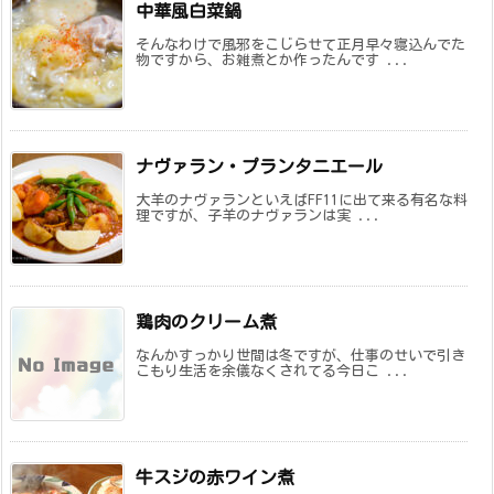
中華風白菜鍋
そんなわけで風邪をこじらせて正月早々寝込んでた
物ですから、お雑煮とか作ったんです ...
ナヴァラン・プランタニエール
大羊のナヴァランといえばFF11に出て来る有名な料
理ですが、子羊のナヴァランは実 ...
鶏肉のクリーム煮
なんかすっかり世間は冬ですが、仕事のせいで引き
こもり生活を余儀なくされてる今日こ ...
牛スジの赤ワイン煮