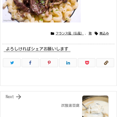


フランス風（仏風）
,
鶏
煮込み
よろしければシェアお願いします

Next
炭酸湯豆腐