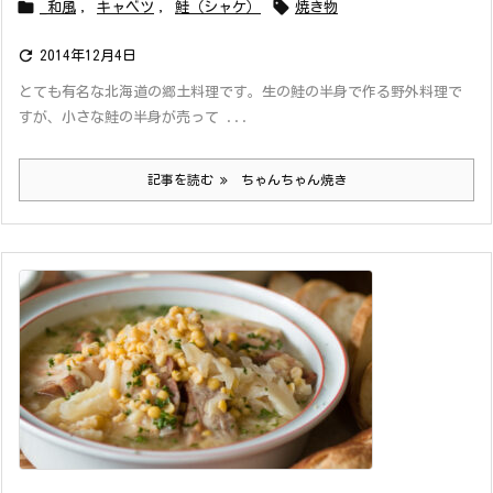


_和風
,
キャベツ
,
鮭（シャケ）
焼き物

2014年12月4日
とても有名な北海道の郷土料理です。生の鮭の半身で作る野外料理で
すが、小さな鮭の半身が売って ...
記事を読む
ちゃんちゃん焼き