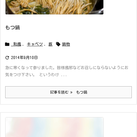
もつ鍋


_和風
,
キャベツ
,
豚
鍋物

2014年9月10日
急に寒くなって参りました。皆様風邪などお召しにならないようにお
気をつけ下さい。 というわけ ...
記事を読む
もつ鍋