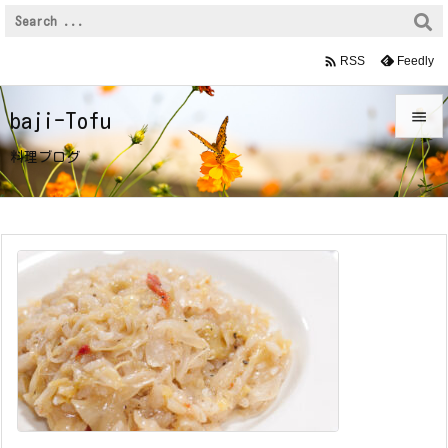

Feedly
RSS

baji-Tofu

料理ブログ
メニュ

前へ

次へ

検索