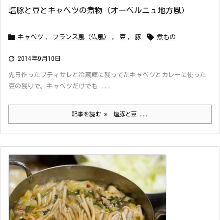
塩豚と豆とキャベツの煮物（オーベルニュ地方風）


キャベツ
,
フランス風（仏風）
,
豆
,
豚
煮もの

2014年9月10日
先日作ったプティサレと冷蔵庫に残ってたキャベツとカレーに使った
豆の残りで。キャベツだけでも ...
記事を読む
塩豚と豆 ...