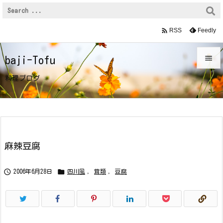

Feedly
RSS

baji-Tofu

料理ブログ
メニュ

サイド

前へ
麻辣豆腐

次へ


2006年6月28日
四川風
,
茸類
,
豆腐

検索