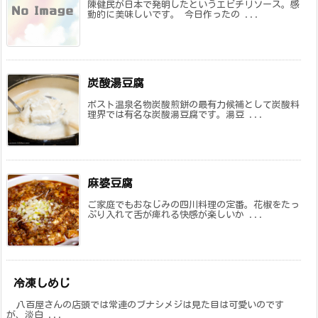
陳健民が日本で発明したというエビチリソース。感
動的に美味しいです。 今日作ったの ...
炭酸湯豆腐
ポスト温泉名物炭酸煎餅の最有力候補として炭酸料
理界では有名な炭酸湯豆腐です。湯豆 ...
麻婆豆腐
ご家庭でもおなじみの四川料理の定番。花椒をたっ
ぷり入れて舌が痺れる快感が楽しいか ...
冷凍しめじ
八百屋さんの店頭では常連のブナシメジは見た目は可愛いのです
が、淡白 ...