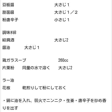
豆板醤 大さじ１
甜面醤 大さじ１／２
粉唐辛子 小さじ１
調味料B
紹興酒 大さじ2
醤油 大さじ１
鶏ガラスープ 260cc
片栗粉 同量の水で溶く 大さじ2
ラー油
花椒 乾煎りして粉にしておく
・鍋に油を入れ、弱火でニンニク・生姜・唐辛子を炒め香
りを出す