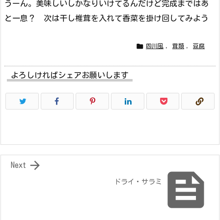
うーん。美味しいしかなりいけてるんだけど完成まではあ
と一息？ 次は干し椎茸を入れて香菜を掛け回してみよう

四川風
,
茸類
,
豆腐
よろしければシェアお願いします

Next

ドライ・サラミ