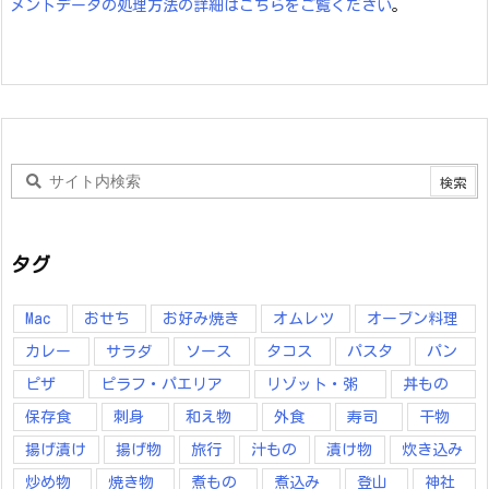
メントデータの処理方法の詳細はこちらをご覧ください
。
タグ
Mac
おせち
お好み焼き
オムレツ
オーブン料理
カレー
サラダ
ソース
タコス
パスタ
パン
ピザ
ピラフ・パエリア
リゾット・粥
丼もの
保存食
刺身
和え物
外食
寿司
干物
揚げ漬け
揚げ物
旅行
汁もの
漬け物
炊き込み
炒め物
焼き物
煮もの
煮込み
登山
神社