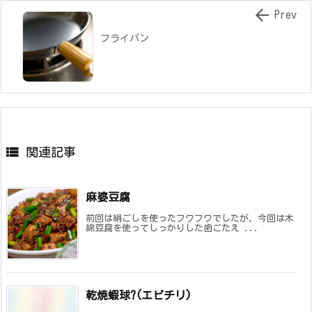

Prev
フライパン

関連記事
麻婆豆腐
前回は絹ごしを使ったフワフワでしたが、今回は木
綿豆腐を使ってしっかりした歯ごたえ ...
乾焼蝦球?(エビチリ)