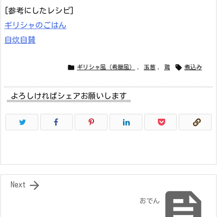
[参考にしたレシピ]
ギリシャのごはん
自炊自賛


ギリシャ風（希臘風）
,
玉葱
,
鶏
煮込み
よろしければシェアお願いします

Next

おでん