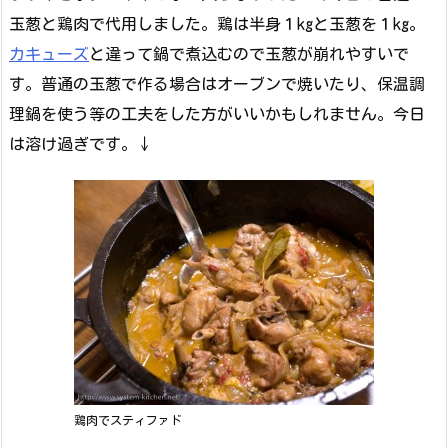
玉葱と鶏肉で代用しました。鶏は半身１kgと玉葱を１kg。
カキューズ
と違って鍋で煮込むので玉葱が崩れやすいで
す。普通の玉葱で作る場合はオーブンで焼いたり、保温調
理鍋を使う等の工夫をした方がいいかもしれません。今日
は溶け過ぎです。↓
鶏肉でスティファド