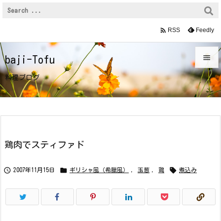

Feedly
RSS

baji-Tofu

料理ブログ
メニュ

サイド

前へ
鶏肉でスティファド

次へ



2007年11月15日
ギリシャ風（希臘風）
,
玉葱
,
鶏
煮込み

検索