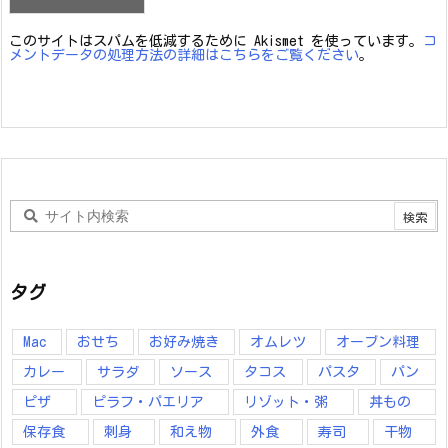
このサイトはスパムを低減するために Akismet を使っています。
コ
メントデータの処理方法の詳細はこちらをご覧ください
。
タグ
Mac
おせち
お好み焼き
オムレツ
オーブン料理
カレー
サラダ
ソース
タコス
パスタ
パン
ピザ
ピラフ・パエリア
リゾット・粥
丼もの
保存食
刺身
和え物
外食
寿司
干物