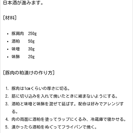
日本酒が進みます。
[材料]
豚肩肉 250g
酒粕 50g
味噌 30g
味醂 20g
[豚肉の粕漬けの作り方]
豚肉は1cmくらいの厚さに切る。
筋に切り込みを入れて焼いたときに縮まないようにする。
酒粕と味噌と味醂を混ぜて延ばす。配合は好みでアレンジす
る。
肉の両面に酒粕を塗ってラップにくるみ、冷蔵庫で寝かせる。
漬かったら酒粕をぬぐってフライパンで焼く。