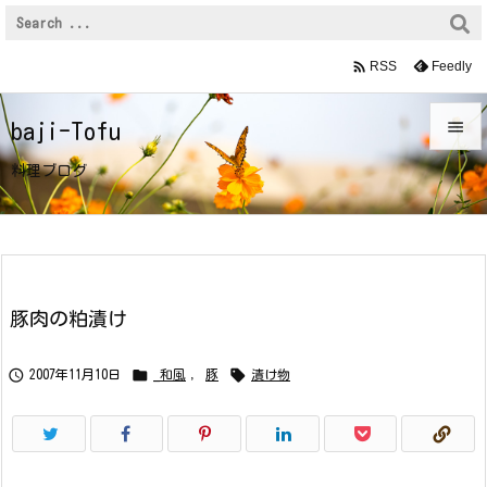

Feedly
RSS

baji-Tofu

料理ブログ
メニュ

サイド

前へ
豚肉の粕漬け

次へ



2007年11月10日
_和風
,
豚
漬け物

検索