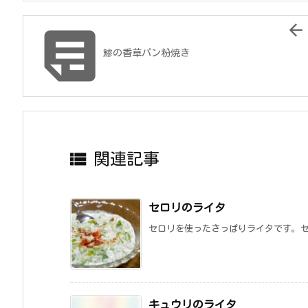


鯵の香草パン粉焼き

関連記事
セロリのライタ
セロリを使ったさっぱりライタです。セ
キュウリのライタ