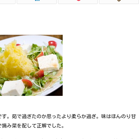
です。茹で過ぎたのか思ったより柔らか過ぎ。味はほんのり甘
で摘み菜を配して正解でした。