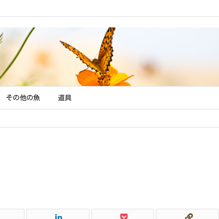
l in
/home/jde/system-kitchen.net/public_html/9su/wp-content/t
その他の魚
道具