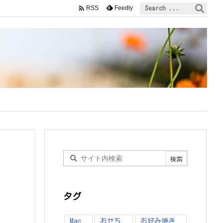

Feedly
RSS
hemes/luxeritas/inc/description.php
on line
150
タグ
Mac
おせち
お好み焼き