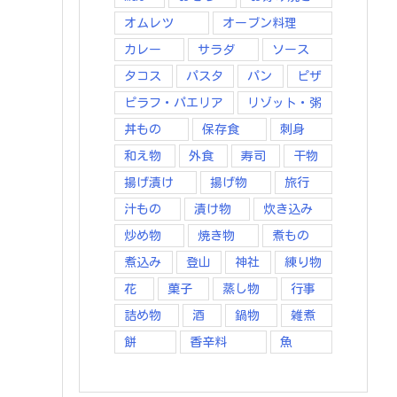
オムレツ
オーブン料理
カレー
サラダ
ソース
タコス
パスタ
パン
ピザ
ピラフ・パエリア
リゾット・粥
丼もの
保存食
刺身
和え物
外食
寿司
干物
揚げ漬け
揚げ物
旅行
汁もの
漬け物
炊き込み
炒め物
焼き物
煮もの
煮込み
登山
神社
練り物
花
菓子
蒸し物
行事
詰め物
酒
鍋物
雑煮
餅
香辛料
魚