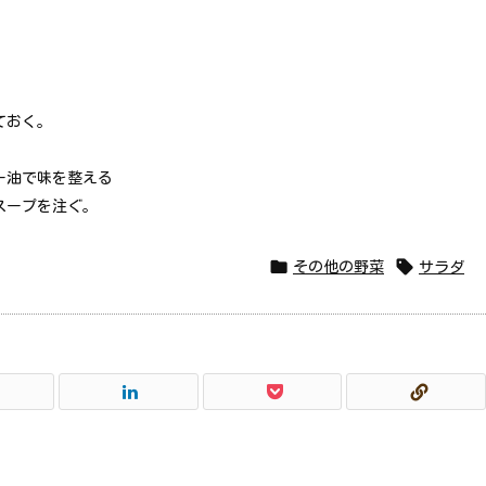
ておく。
ー油で味を整える
スープを注ぐ。


その他の野菜
サラダ