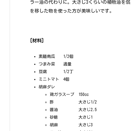
ラー油の代わりに。大さじ3くらいの植物油を
を移した物を使った方が美味しいです。
[材料]
素麺南瓜 1/2個
つまみ菜 適量
豆腐 1/2丁
ミニトマト 4個
胡麻ダレ
鶏ガラスープ 150cc
酢 大さじ1/2
醤油 大さじ2.5
砂糖 大さじ1
胡麻 大さじ3