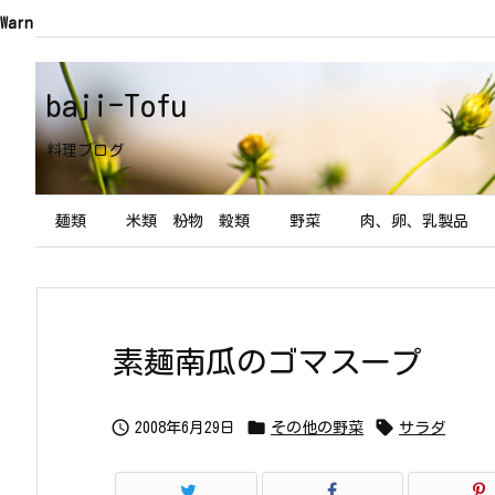
Warning
: Trying to access array offset on value of type boo
baji-Tofu
料理ブログ
麺類
米類 粉物 穀類
野菜
肉、卵、乳製品
素麺南瓜のゴマスープ



2008年6月29日
その他の野菜
サラダ