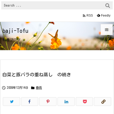

Feedly
RSS

baji-Tofu

料理ブログ
メニュ

サイド

前へ
白菜と豚バラの重ね蒸し の続き

次へ


2009年12月14日
春雨

検索