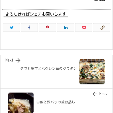
よろしければシェアお願いします

Next
タラと里芋とホウレン草のグラタン

Prev
白菜と豚バラの重ね蒸し