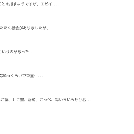
とを指すようですが、エビイ ...
だく機会がありましたが、 ...
うのがあった ...
0cmくらいで重量4 ...
こ蟹、せこ蟹、香箱、こっぺ、等いろいろ呼び名 ...