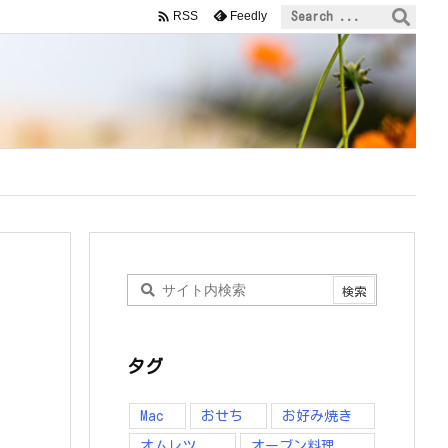

Feedly
RSS
タグ
Mac
おせち
お好み焼き
オムレツ
オーブン料理