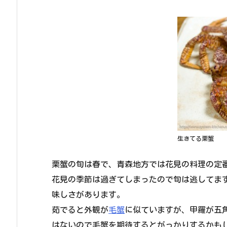
生きてる栗蟹
栗蟹の旬は春で、青森地方では花見の料理の定
花見の季節は過ぎてしまったので旬は逃してま
味しさがあります。
茹でると外観が
毛蟹
に似ていますが、甲羅が五
はないので毛蟹を期待するとがっかりするかも