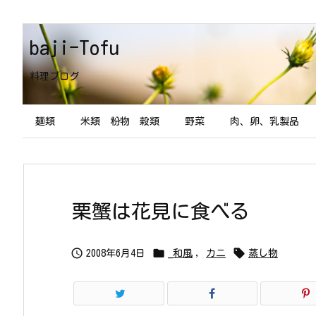
baji-Tofu
料理ブログ
麺類
米類 粉物 穀類
野菜
肉、卵、乳製品
栗蟹は花見に食べる



2008年6月4日
_和風
,
カニ
蒸し物