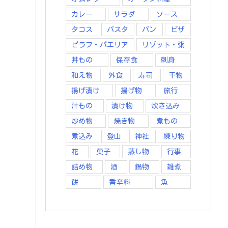
カレー
サラダ
ソース
タコス
パスタ
パン
ピザ
ピラフ・パエリア
リゾット・粥
丼もの
保存食
刺身
和え物
外食
寿司
干物
揚げ漬け
揚げ物
旅行
汁もの
漬け物
炊き込み
炒め物
焼き物
煮もの
煮込み
登山
神社
練り物
花
菓子
蒸し物
行事
詰め物
酒
鍋物
雑煮
餅
香辛料
魚