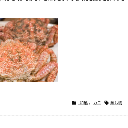


_和風
,
カニ
蒸し物