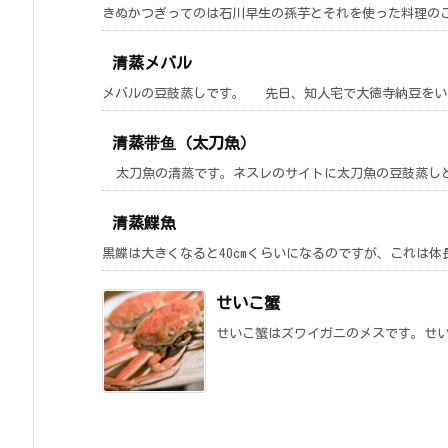
きぬかつぎってのは石川早生の孫芋とそれを使った料理のこ
清蒸メバル
メバルの豆鼓蒸しです。 先日、知人宅で大徳寺納豆をいた
清蒸带鱼（太刀魚）
太刀魚の清蒸です。ネスレのサイトに太刀魚の豆鼓蒸しとい
清蒸鰈魚
黒鰈は大きくなると40cmくらいになるのですが、これは体長3
せいこ蟹
せいこ蟹はズワイガニのメスです。せい