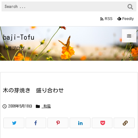

Feedly
RSS

baji-Tofu

料理ブログ
メニュ

サイド

前へ
木の芽焼き 盛り合わせ

次へ


2006年5月18日
_和風

検索