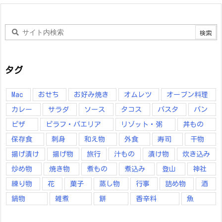
タグ
Mac
おせち
お好み焼き
オムレツ
オーブン料理
カレー
サラダ
ソース
タコス
パスタ
パン
ピザ
ピラフ・パエリア
リゾット・粥
丼もの
保存食
刺身
和え物
外食
寿司
干物
揚げ漬け
揚げ物
旅行
汁もの
漬け物
炊き込み
炒め物
焼き物
煮もの
煮込み
登山
神社
練り物
花
菓子
蒸し物
行事
詰め物
酒
鍋物
雑煮
餅
香辛料
魚