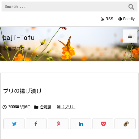

Feedly
RSS

baji-Tofu

料理ブログ
メニュ

サイド

前へ
ブリの揚げ漬け

次へ


2006年5月6日
台湾風
,
鰤（ブリ）

検索