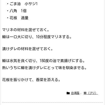
・ごま油 小サジ1
・八角 1個
・花椒 適量
マリネの材料を混ぜておく。
鰤は一口大に切り、10分程度マリネする。
漬けダレの材料を混ぜておく。
鰤は水気を良く切り、180度の油で素揚げにする。
熱いうちに鰤を漬けダレにとって味を馴染ませる。
花椒を振りかけて、香菜を添える。

台湾風
,
鰤（ブリ）