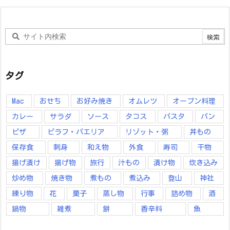
タグ
Mac
おせち
お好み焼き
オムレツ
オーブン料理
カレー
サラダ
ソース
タコス
パスタ
パン
ピザ
ピラフ・パエリア
リゾット・粥
丼もの
保存食
刺身
和え物
外食
寿司
干物
揚げ漬け
揚げ物
旅行
汁もの
漬け物
炊き込み
炒め物
焼き物
煮もの
煮込み
登山
神社
練り物
花
菓子
蒸し物
行事
詰め物
酒
鍋物
雑煮
餅
香辛料
魚