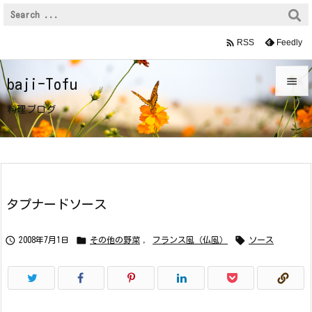

Feedly
RSS

baji-Tofu

料理ブログ
メニュ

サイド

前へ
タプナードソース

次へ



2008年7月1日
その他の野菜
,
フランス風（仏風）
ソース

検索