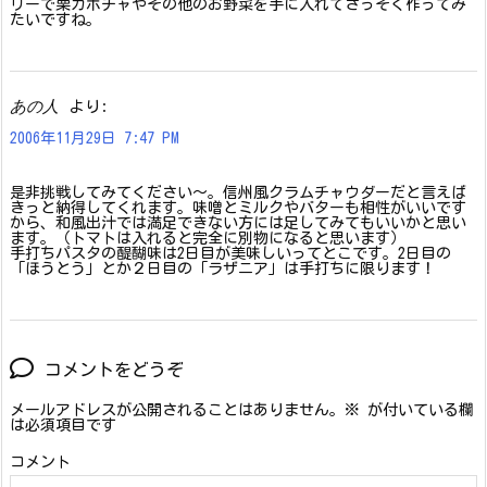
リーで栗カボチャやその他のお野菜を手に入れてさっそく作ってみ
たいですね。
あの人
より:
2006年11月29日 7:47 PM
是非挑戦してみてください〜。信州風クラムチャウダーだと言えば
きっと納得してくれます。味噌とミルクやバターも相性がいいです
から、和風出汁では満足できない方には足してみてもいいかと思い
ます。（トマトは入れると完全に別物になると思います）
手打ちパスタの醍醐味は2日目が美味しいってとこです。2日目の
「ほうとう」とか２日目の「ラザニア」は手打ちに限ります！
コメントをどうぞ
メールアドレスが公開されることはありません。
※
が付いている欄
は必須項目です
コメント