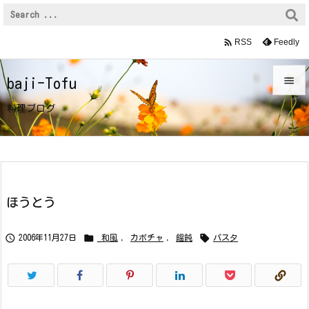

Feedly
RSS

baji-Tofu

料理ブログ
メニュ

サイド

前へ
ほうとう

次へ



2006年11月27日
_和風
,
カボチャ
,
饂飩
パスタ

検索