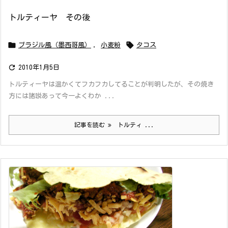
トルティーヤ その後


ブラジル風（墨西哥風）
,
小麦粉
タコス

2010年1月5日
トルティーヤは温かくてフカフカしてることが判明したが、その焼き
方には諸説あって今一よくわか ...
記事を読む
トルティ ...