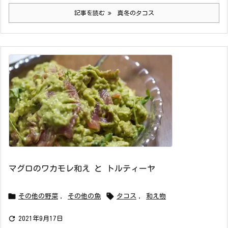
記事を読む
真冬のタコス
マグロのワカモレ和え と トルティーヤ


その他の野菜
,
その他の魚
タコス
,
和え物

2021年9月17日