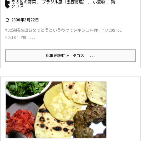

その他の野菜
,
ブラジル風（墨西哥風）
,
小麦粉
,
鶏

タコス

2006年3月22日
WBC決勝進出おめでとうというわけでメキシコ料理。"TACOS DE
POLLO" POL ...
記事を読む
タコス ...