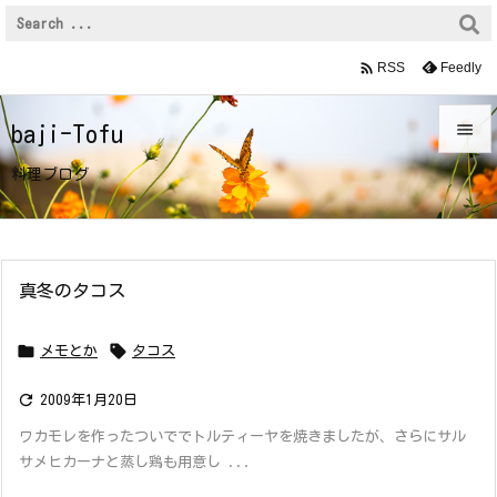

Feedly
RSS

baji-Tofu

料理ブログ
メニュ

前へ

真冬のタコス
次へ



メモとか
タコス
検索

2009年1月20日
ワカモレを作ったついででトルティーヤを焼きましたが、さらにサル
サメヒカーナと蒸し鶏も用意し ...