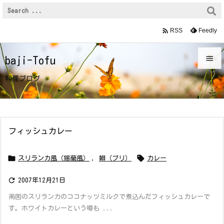

Feedly
RSS

baji-Tofu

料理ブログ
メニュ

前へ

フィッシュカレー
次へ



スリランカ風（錫蘭風）
,
鰤（ブリ）
カレー
検索

2007年12月21日
南国のスリランカのココナッツミルクで煮込んだフィッシュカレーで
す。ホワイトカレーという噂も ...