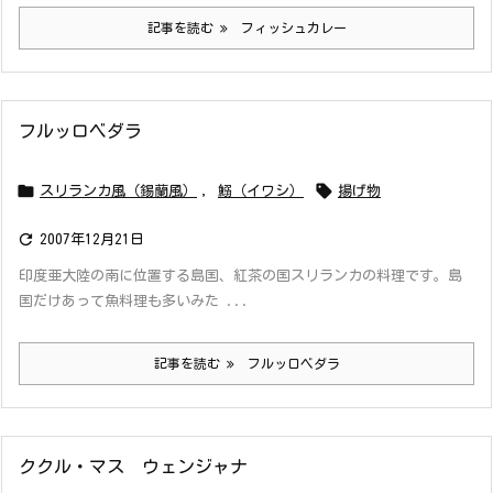
記事を読む
フィッシュカレー
フルッロベダラ


スリランカ風（錫蘭風）
,
鰯（イワシ）
揚げ物

2007年12月21日
印度亜大陸の南に位置する島国、紅茶の国スリランカの料理です。島
国だけあって魚料理も多いみた ...
記事を読む
フルッロベダラ
ククル・マス ウェンジャナ