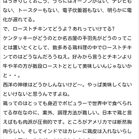
はっきりしておこう、うちにはオーブンがない、テレビも
ない、トースターもない、電子炊飯器もない、明らかに電
化が遅れてる。
で、ローストチキンてどうよ？あれっていけてる?
ケンタッキーがどうのとか名古屋の手羽先がどうのってこ
とは置いとくとして、数多ある鶏料理の中でローストチキ
ンてのはどうなんだろうねえ。好みから言うとチキンより
牛や羊の方が数段ローストととして美味しいんじゃないか
と・・。
西洋の神様はどうかしんないけど〜。やっぱ美味しくない
といけないと思うんですよね。
鶏ってのはとっても身近でポピュラーで世界中で食べられ
てる存在なのに、案外、調理方法が難しい。日本で鶏と言
えばもも肉派が圧倒的です。ところがアメリカでは断然胸
肉らしい。そしてインドではカレーに鶏皮は入れないらし