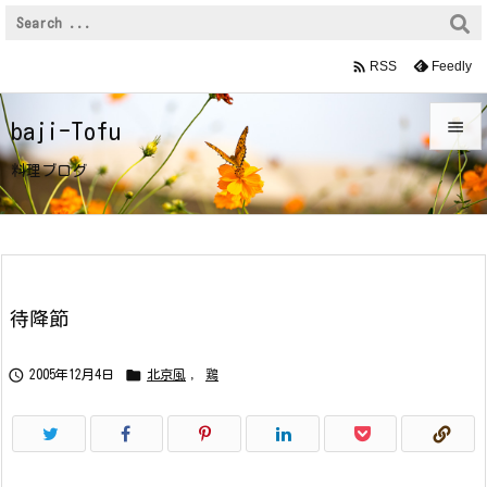

Feedly
RSS

baji-Tofu

料理ブログ
メニュ

サイド

前へ
待降節

次へ


2005年12月4日
北京風
,
鶏

検索